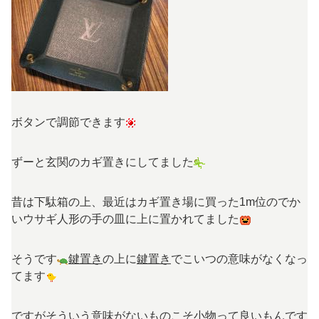
ボタンで調節できます
ずーと玄関のカギ置きにしてました
昔は下駄箱の上、最近はカギ置き場に買った1m位のでか
いウサギ人形の手の皿に上に置かれてました
そうです
鍵置き
の上に
鍵置き
でこいつの意味がなくなっ
てます
ですがそういう意味がないものこそ小物って良いもんです