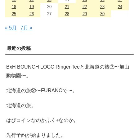
18
19
20
21
22
23
24
25
26
27
28
29
30
« 5月
7月 »
最近の投稿
BxH BOUNCH LOGO Ringer Teeと北海道の旅③〜旭山
動物園〜。
北海道の旅②〜FURANOで〜。
北海道の旅。
はぴコインなのかふく+なのか。
先行予約が始まりました。