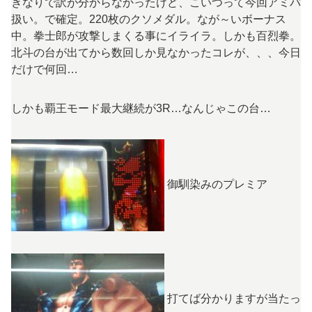
きなりで訳が分からなかったけど、こいつって今回アミバ
扱い。で確定。220枚のクソメダル。なが～いボーナス
中。拳士郎が攻撃しまくる事にイライラ。しかも百烈拳。
北斗の台が出てから数回しか見なかったコレが、、、今日
だけで何回…
しかも覇王モード最大継続が3R…なんじゃこの台…
御馴染みのプレミア
打てば分かりますが当たっ