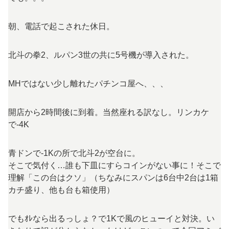
朝、電話で起こされた休日。
北斗の拳2、ルパン3世の共に5号機が導入された。
MHではない少し離れたパチンコ屋へ、、、
開店から2時間後に到着。当然座れる訳なし。リンカケ
で-4K
青ドンで-1Kの所で北斗2が空台に。
そこで気付く…誰も下皿にすらコインがない事に！そこで
理解「この台はクソ」（ちなみにスパンは6台中2台は1箱
カチ盛り、他も台も箱使用）
でもｵﾚなら出るっしょ？で1Kで風のヒューイと対決。い