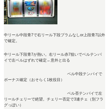
中リール中段青7で右リール下段プラムなしor上段青7以外
で確定。
中リール下段青7が熱い。右リール赤7狙いでベルテンパ
イで左ベルはずれで確定←意外と出る
ベル中段テンパイで
ボーナス確定（おそらく1枚役目）
ベル否テンパイで左
リールチェリーで絶望。チェリー否定で3連チェ（別フラ
グっぽい）