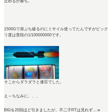
止めるが勝ち。
1500Gで扉ぶち破るのにミサイル使ってたんですがビック
リ度は普段の1/100000000です。
そこからダラダラと連荘でした。
え～ちなみに、、、
BIGを20回ほど引きましたが、不二子RTは見れず…ｗ