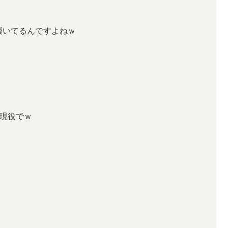
年履いてるんですよねｗ
で現役でｗ