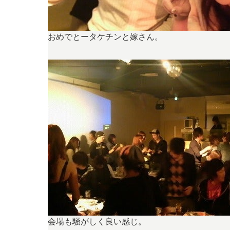
おめでとータケチンと嫁さん。
会場も騒がしく良い感じ。