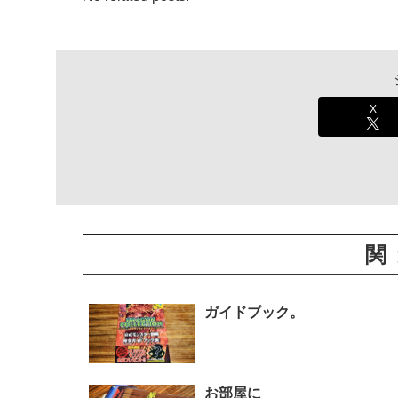
X
関
ガイドブック。
お部屋に