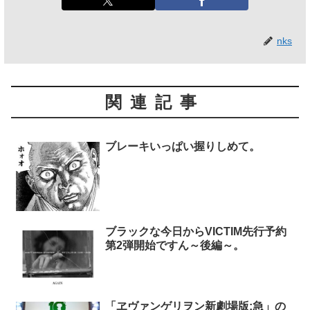
nks
関連記事
ブレーキいっぱい握りしめて。
ブラックな今日からVICTIM先行予約
第2弾開始ですん～後編～。
「ヱヴァンゲリヲン新劇場版:急」の