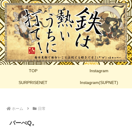
TOP
Instagram
SURPRISENET
Instagram(SUPNET)
ホーム
日常
バーべQ。