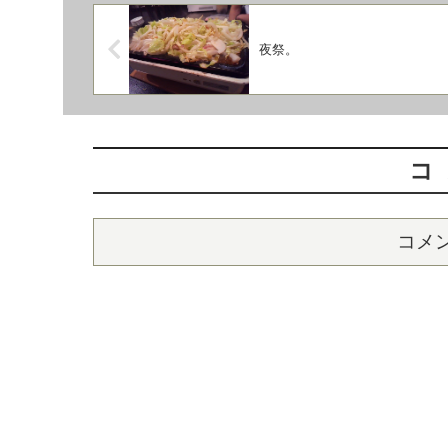
夜祭。
コ
コメ