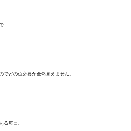
で、
のでどの位必要か全然見えません。
ある毎日。