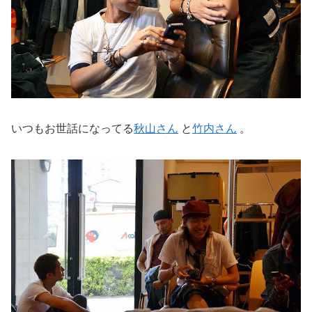
いつもお世話になってる
秋山さん
と
竹内さん
。