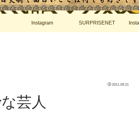
Instagram
SURPRISENET
Ins
2011.09.21
妙な芸人