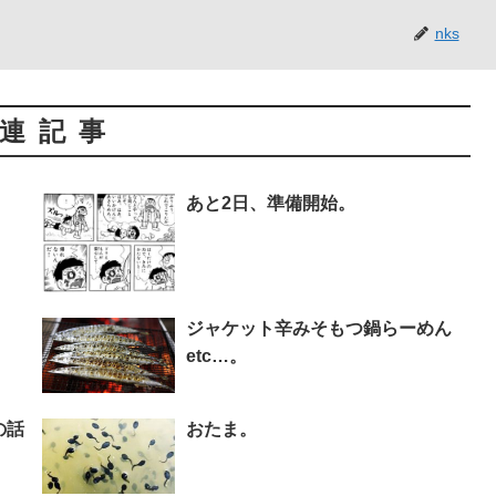
nks
連記事
あと2日、準備開始。
ジャケット辛みそもつ鍋らーめん
etc…。
の話
おたま。