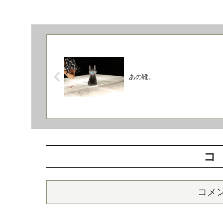
あの靴。
コ
コメ