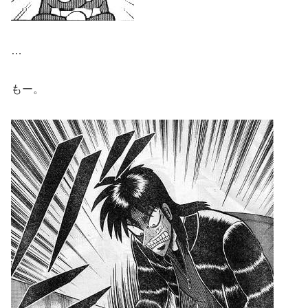
…
もー。