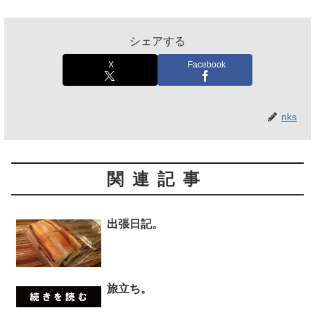
シェアする
X
Facebook
nks
関連記事
出張日記。
旅立ち。