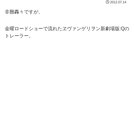
2012.07.14
非難轟々ですが、
金曜ロードショーで流れたヱヴァンゲリヲン新劇場版:Qの
トレーラー。