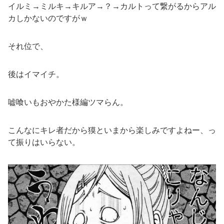
イルミ→ミルキ→キルア→？→カルトって繋がるからアル
カしかないのですがｗ
それ位で、
後はイマイチ。
嘘喰いもおやかた様編ツマらん。
こんなにキレ者だから獏といまから楽しみですよねー、っ
て振りはいらない。