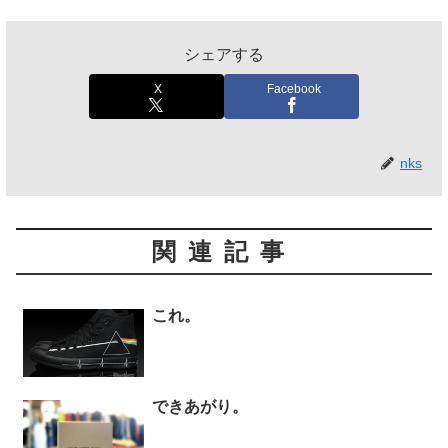
シェアする
X
Facebook
nks
関連記事
これ。
できあがり。