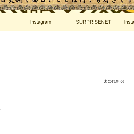
Instagram
SURPRISENET
Ins
2013.04.06
、