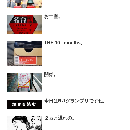
お土産。
THE 10 : months。
開始。
今日はR-1グランプリですね。
２ヵ月遅れの。