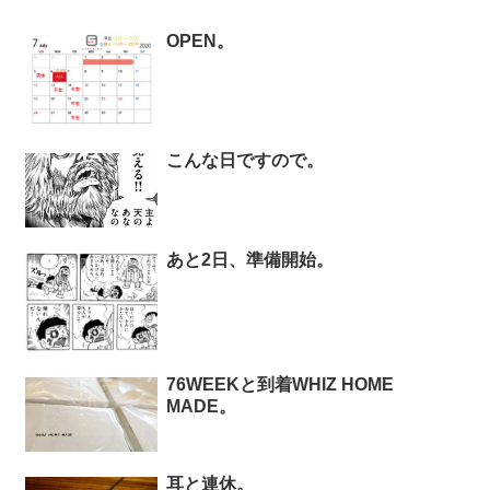
OPEN。
こんな日ですので。
あと2日、準備開始。
76WEEKと到着WHIZ HOME
MADE。
耳と連休。