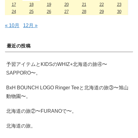
17
18
19
20
21
22
23
24
25
26
27
28
29
30
« 10月
12月 »
最近の投稿
予習アイテムとKIDSのWHIZ+北海道の旅④〜
SAPPORO〜。
BxH BOUNCH LOGO Ringer Teeと北海道の旅③〜旭山
動物園〜。
北海道の旅②〜FURANOで〜。
北海道の旅。