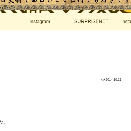
Instagram
SURPRISENET
Ins
2014.10.11
た。