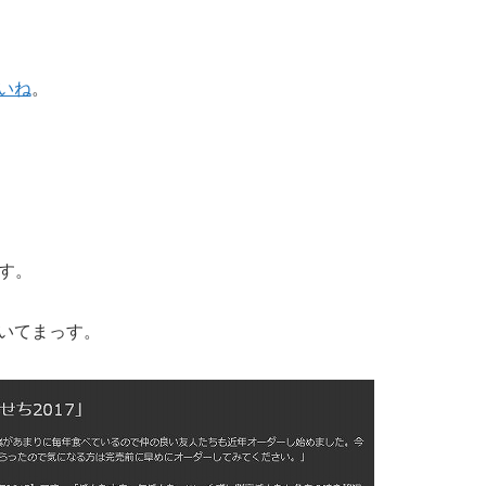
いね
。
す。
いてまっす。