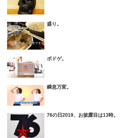
盛り。
ボドゲ。
瞬息万変。
76の日2019、お披露目は13時。