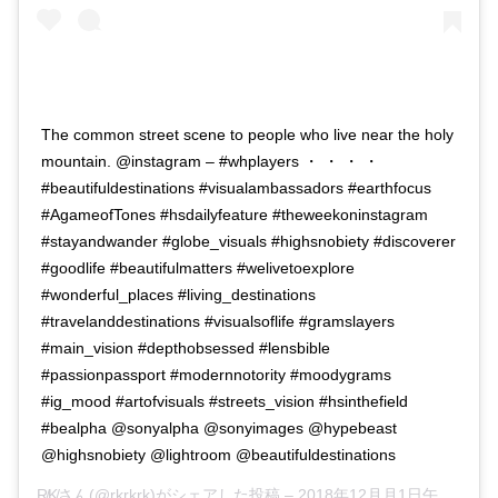
The common street scene to people who live near the holy
mountain. @instagram – #whplayers ・ ・ ・ ・
#beautifuldestinations #visualambassadors #earthfocus
#AgameofTones #hsdailyfeature #theweekoninstagram
#stayandwander #globe_visuals #highsnobiety #discoverer
#goodlife #beautifulmatters #welivetoexplore
#wonderful_places #living_destinations
#travelanddestinations #visualsoflife #gramslayers
#main_vision #depthobsessed #lensbible
#passionpassport #modernnotority #moodygrams
#ig_mood #artofvisuals #streets_vision #hsinthefield
#bealpha @sonyalpha @sonyimages @hypebeast
@highsnobiety @lightroom @beautifuldestinations
R̸K̸
さん(@rkrkrk)がシェアした投稿 –
2018年12月月1日午前3時02分PST