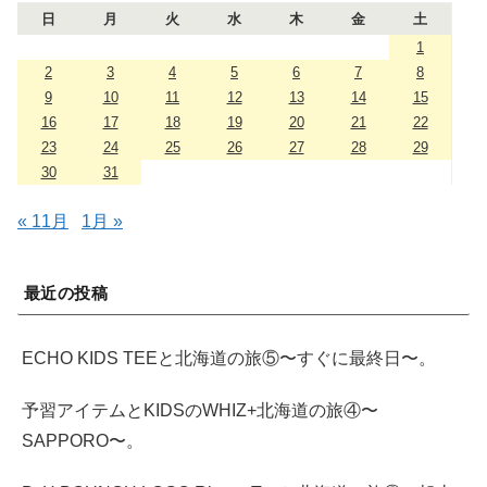
日
月
火
水
木
金
土
1
2
3
4
5
6
7
8
9
10
11
12
13
14
15
16
17
18
19
20
21
22
23
24
25
26
27
28
29
30
31
« 11月
1月 »
最近の投稿
ECHO KIDS TEEと北海道の旅⑤〜すぐに最終日〜。
予習アイテムとKIDSのWHIZ+北海道の旅④〜
SAPPORO〜。