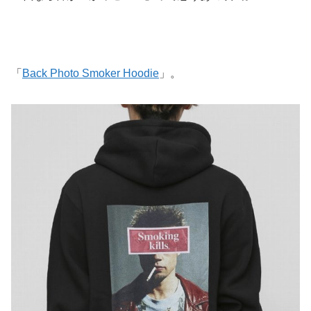
「
Back Photo Smoker Hoodie
」。