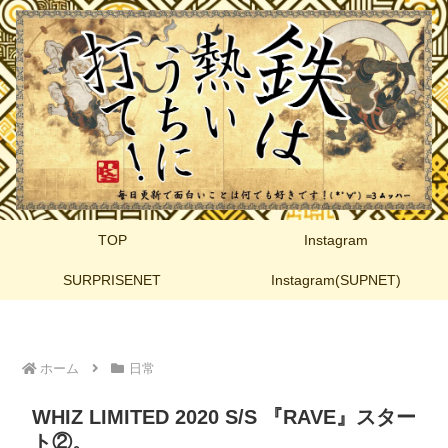
TOP
Instagram
SURPRISENET
Instagram(SUPNET)
ホーム
日常
WHIZ LIMITED 2020 S/S 『RAVE』スター
ト②。