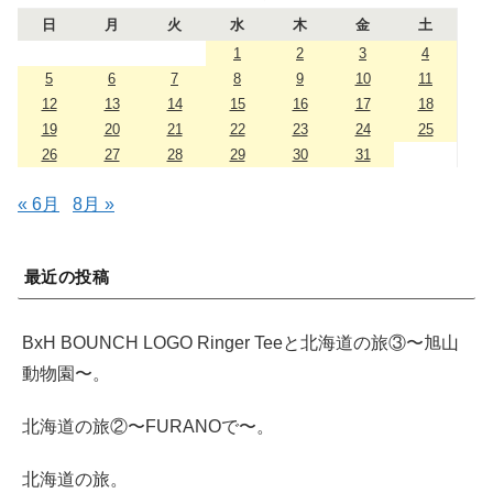
日
月
火
水
木
金
土
1
2
3
4
5
6
7
8
9
10
11
12
13
14
15
16
17
18
19
20
21
22
23
24
25
26
27
28
29
30
31
« 6月
8月 »
最近の投稿
BxH BOUNCH LOGO Ringer Teeと北海道の旅③〜旭山
動物園〜。
北海道の旅②〜FURANOで〜。
北海道の旅。