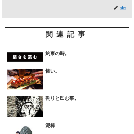
nks
関連記事
約束の時。
怖い。
割りと凹む事。
泥棒