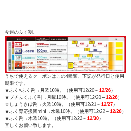
今週のふく割。
うちで使えるクーポンはこの4種類、下記が発行日と使用
期限です。
★ふく×ふく割→月曜10時。（使用可12/20～
12/26
）
★プチふくふく割→月曜10時。（使用可12/20～
12/26
）
☆しょうきぼ割→火曜10時。（使用可12/21～
12/27
）
★ふく育応援団mini→水曜10時。（使用可12/22～
12/28
）
★ふく割→木曜10時。（使用可12/23～
12/30
）
宜しくお願い致します。