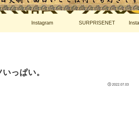
Instagram
SURPRISENET
Ins
ツいっぱい。
2022.07.03