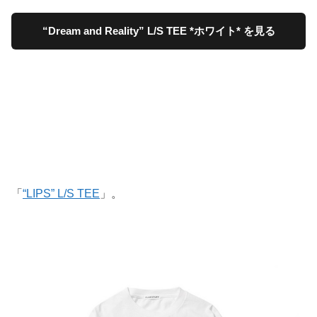
“Dream and Reality” L/S TEE *ホワイト* を見る
「
“LIPS” L/S TEE
」。