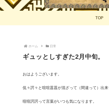
TOP
ホーム
日常
ギュッとしすぎた2月中旬。
おはようございます。
侃々諤々と喧喧囂囂が混ざって（間違って）出来
喧喧諤諤って言葉がいつも気になります。