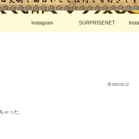
Instagram
SURPRISENET
Ins
2023.02.12
ちゃった、