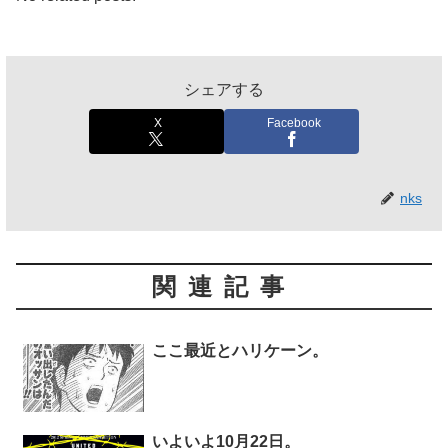
シェアする
X
Facebook
nks
関連記事
ここ最近とハリケーン。
いよいよ10月22日。