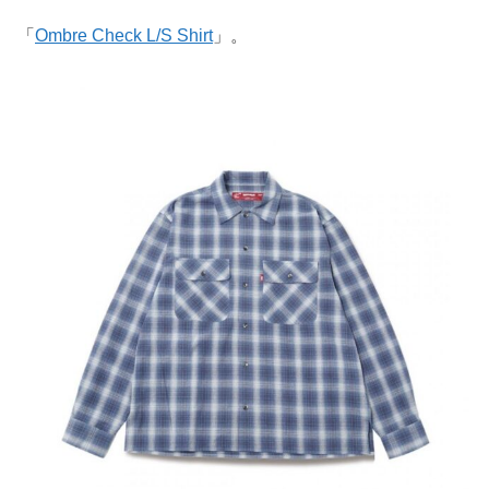
「
Ombre Check L/S Shirt
」。