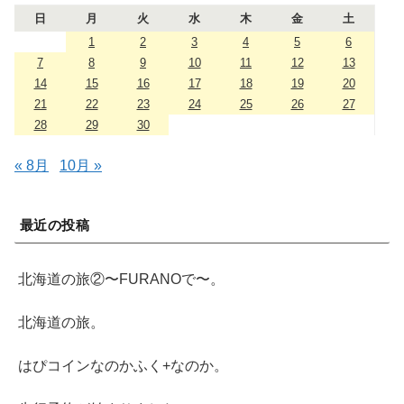
日
月
火
水
木
金
土
1
2
3
4
5
6
7
8
9
10
11
12
13
14
15
16
17
18
19
20
21
22
23
24
25
26
27
28
29
30
« 8月
10月 »
最近の投稿
北海道の旅②〜FURANOで〜。
北海道の旅。
はぴコインなのかふく+なのか。