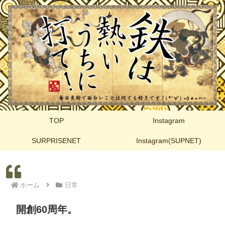
TOP
Instagram
SURPRISENET
Instagram(SUPNET)
ホーム
日常
開創60周年。