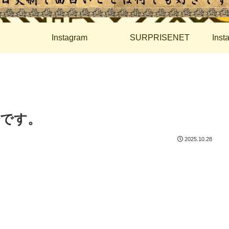
Instagram
SURPRISENET
Ins
始です。
2025.10.28