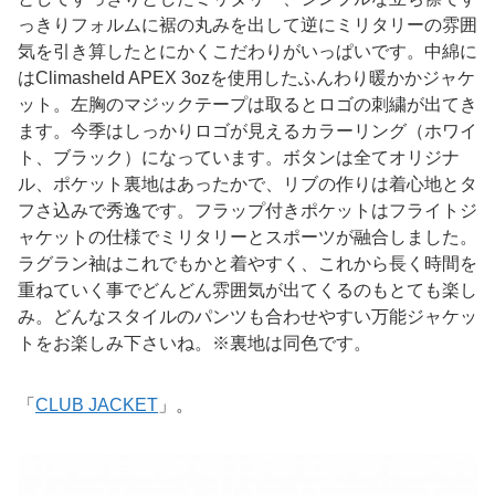
っきりフォルムに裾の丸みを出して逆にミリタリーの雰囲
気を引き算したとにかくこだわりがいっぱいです。中綿に
はClimasheld APEX 3ozを使用したふんわり暖かかジャケ
ット。左胸のマジックテープは取るとロゴの刺繍が出てき
ます。今季はしっかりロゴが見えるカラーリング（ホワイ
ト、ブラック）になっています。ボタンは全てオリジナ
ル、ポケット裏地はあったかで、リブの作りは着心地とタ
フさ込みで秀逸です。フラップ付きポケットはフライトジ
ャケットの仕様でミリタリーとスポーツが融合しました。
ラグラン袖はこれでもかと着やすく、これから長く時間を
重ねていく事でどんどん雰囲気が出てくるのもとても楽し
み。どんなスタイルのパンツも合わせやすい万能ジャケッ
トをお楽しみ下さいね。※裏地は同色です。
「
CLUB JACKET
」。