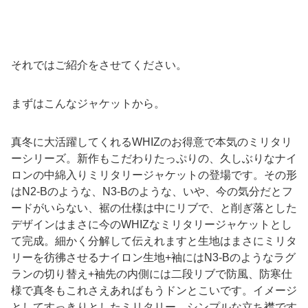
それではご紹介をさせてください。
まずはこんなジャケットから。
真冬に大活躍してくれるWHIZのお得意で本気のミリタリ
ーシリーズ。新作もこだわりたっぷりの、久しぶりなナイ
ロンの中綿入りミリタリージャケットの登場です。その形
はN2-Bのような、N3-Bのような、いや、今の気分だとフ
ードがいらない、裾の仕様は中にリブで、と削ぎ落とした
デザインはまさに今のWHIZなミリタリージャケットとし
て完成。細かく分解して伝えれますと生地はまさにミリタ
リーを彷彿させるナイロン生地+袖にはN3-Bのようなラグ
ランの切り替え+袖先の内側には二段リブで防風、防寒仕
様で真冬もこれさえあればもうドンとこいです。イメージ
としてすっきりとしたミリタリー、シンプルな立ち襟です