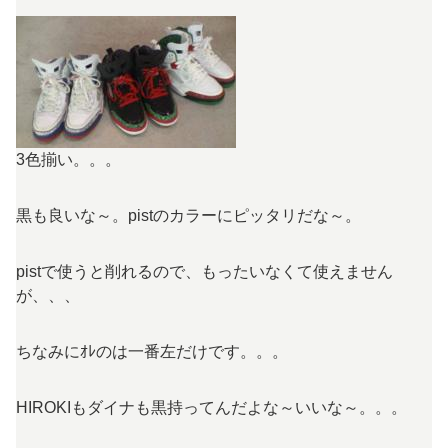
3色揃い。。。
黒も良いな～。pistのカラーにピッタリだな～。
pistで使うと削れるので、もったいなくて使えません
が、、、
ちなみにｵﾚのは一番左だけです。。。
HIROKIもダイナも黒持ってんだよな～いいな～。。。