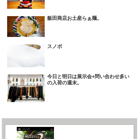
飯田商店お土産らぁ麺。
スノボ
今日と明日は展示会+問い合わせ多い
の入荷の週末。