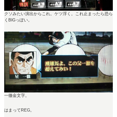
クソみたい演出からこれ。ケツ浮く。これ止まったら恐ら
くBIGっぽい。
一徹金文字。
はまってREG。