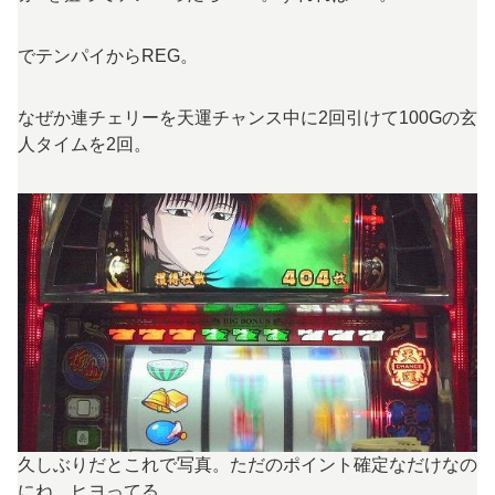
でテンパイからREG。
なぜか連チェリーを天運チャンス中に2回引けて100Gの玄
人タイムを2回。
久しぶりだとこれで写真。ただのポイント確定なだけなの
にね。ヒヨってる。