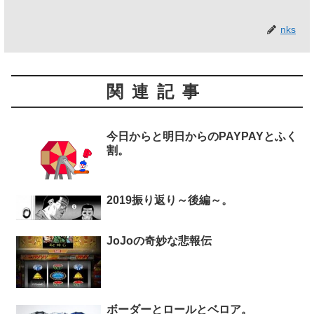
nks
関連記事
今日からと明日からのPAYPAYとふく
割。
2019振り返り～後編～。
JoJoの奇妙な悲報伝
ボーダーとロールとベロア。