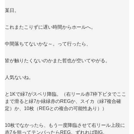
某日。
これまたこりずに遅い時間からホールへ。
中間落ちてないかな～。って行ったら、
皆が触りたくないのかまた哲也が空いてやがる。
人気ないね。
と1Kで緑7がスベリ降臨。（右リール赤7枠下ビタでここ
まで滑ると緑7か緑緑赤のREGか、スイカ（緑7複合確
定）か、10枚（REGとの複合の可能性あり））
10枚でなかったら、もう一度降臨させて右リール上段に
赤7を狙ってテンパったらREG。ずれればBIG。