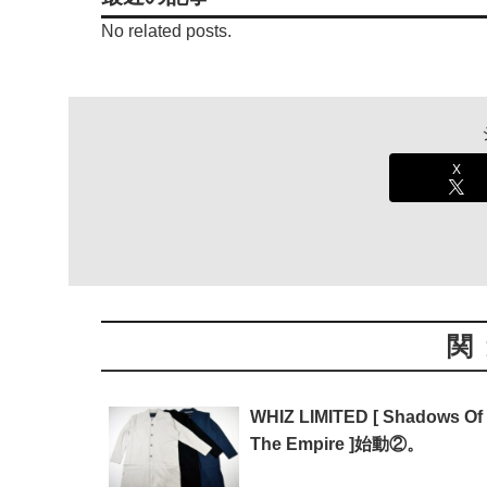
No related posts.
X
関
WHIZ LIMITED [ Shadows Of
The Empire ]始動②。