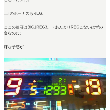
上↑のボーナスもREG。
ここの連荘はBIG1REG3。（あんまりREGこないはずの
台なのに）
嫌な予感が…