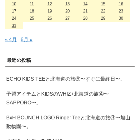
10
11
12
13
14
15
16
17
18
19
20
21
22
23
24
25
26
27
28
29
30
31
« 4月
6月 »
最近の投稿
ECHO KIDS TEEと北海道の旅⑤〜すぐに最終日〜。
予習アイテムとKIDSのWHIZ+北海道の旅④〜
SAPPORO〜。
BxH BOUNCH LOGO Ringer Teeと北海道の旅③〜旭山
動物園〜。