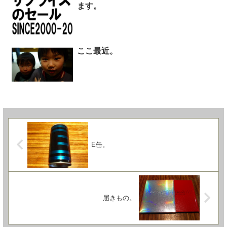
ます。
ここ最近。
E缶。
届きもの。