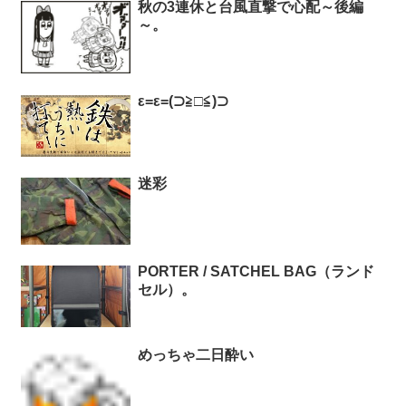
秋の3連休と台風直撃で心配～後編
～。
ε=ε=(⊃≧□≦)⊃
迷彩
PORTER / SATCHEL BAG（ランド
セル）。
めっちゃ二日酔い