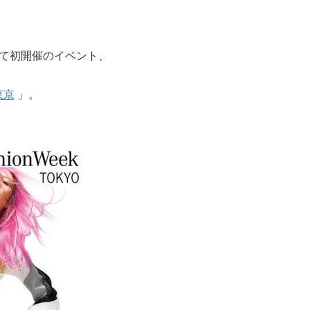
えて初開催のイベント、
東京
」。