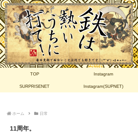
TOP
Instagram
SURPRISENET
Instagram(SUPNET)
ホーム
日常
11周年。