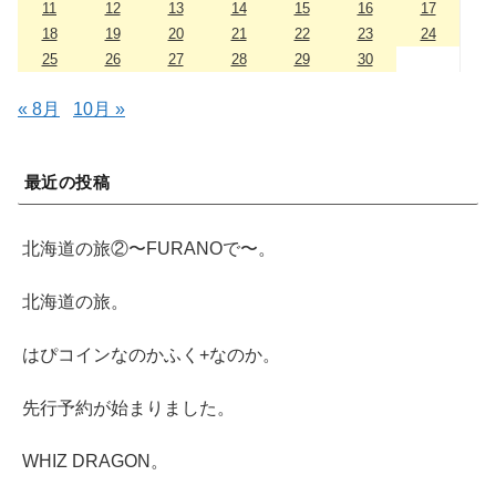
11
12
13
14
15
16
17
18
19
20
21
22
23
24
25
26
27
28
29
30
« 8月
10月 »
最近の投稿
北海道の旅②〜FURANOで〜。
北海道の旅。
はぴコインなのかふく+なのか。
先行予約が始まりました。
WHIZ DRAGON。