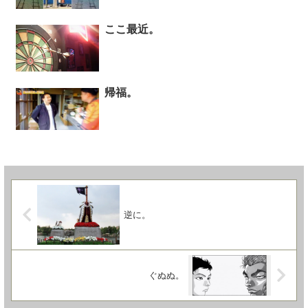
ここ最近。
帰福。
逆に。
ぐぬぬ。