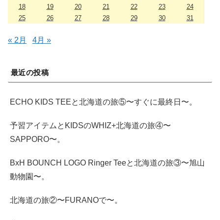
18
19
20
21
22
23
24
25
26
27
28
29
30
31
« 2月
4月 »
最近の投稿
ECHO KIDS TEEと北海道の旅⑤〜すぐに最終日〜。
予習アイテムとKIDSのWHIZ+北海道の旅④〜
SAPPORO〜。
BxH BOUNCH LOGO Ringer Teeと北海道の旅③〜旭山
動物園〜。
北海道の旅②〜FURANOで〜。