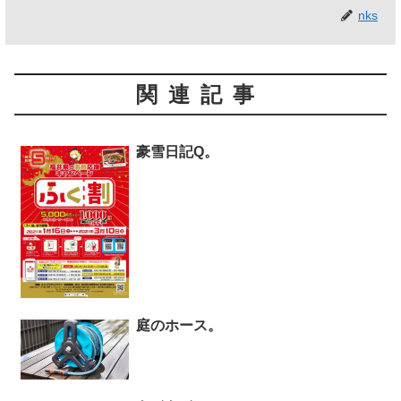
nks
関連記事
豪雪日記Q。
庭のホース。