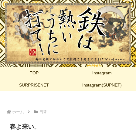
TOP
Instagram
SURPRISENET
Instagram(SUPNET)
ホーム
日常
春よ来い。