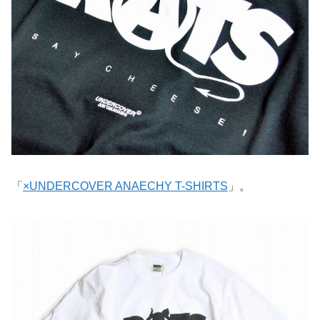
「
×UNDERCOVER ANAECHY T-SHIRTS
」。