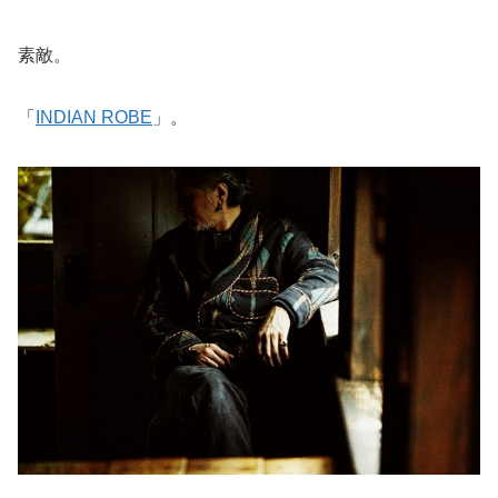
素敵。
「
INDIAN ROBE
」。