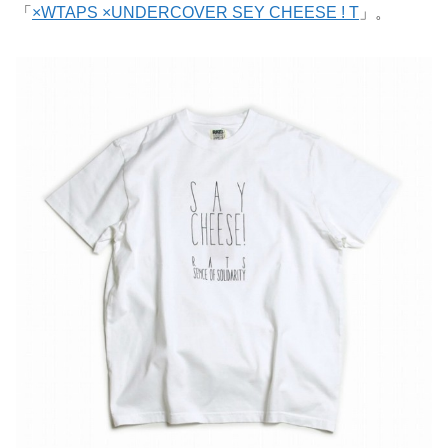
「
×WTAPS ×UNDERCOVER SEY CHEESE ! T
」。