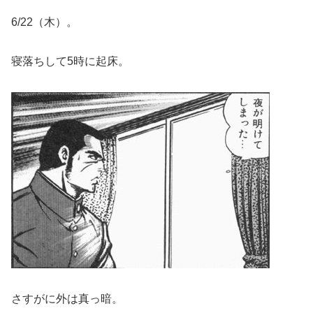
6/22（木）。
寝落ちして5時に起床。
さすがに外は真っ暗。