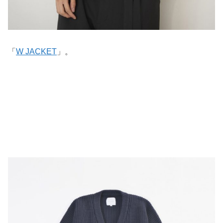
「
W JACKET
」。