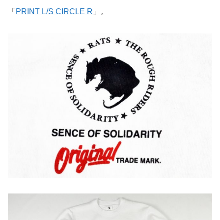
「
PRINT L/S CIRCLE R
」。