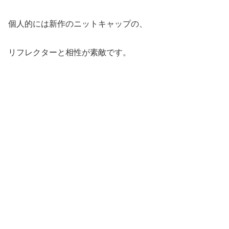
個人的には新作のニットキャップの、
リフレクターと相性が素敵です。
こういう色というか、
素材でコーディネート好きです。
この前出た、
whiznicheのスウェットのシルバープリントと、