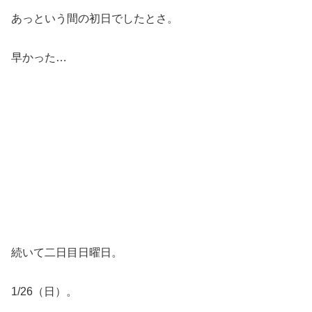
続いて二日目日曜日。
1/26（日）。
2日目。
例年だと割と静かな二日目。
ですが、今シーズンは全然違って、
初日くらい皆が遊びに来てくれてました。